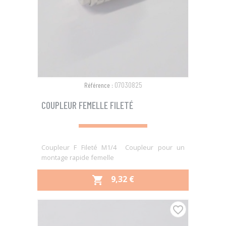
07030825
Référence :
COUPLEUR FEMELLE FILETÉ
Coupleur F Fileté M1/4 Coupleur pour un
montage rapide femelle
PRIX
9,32 €

favorite_border