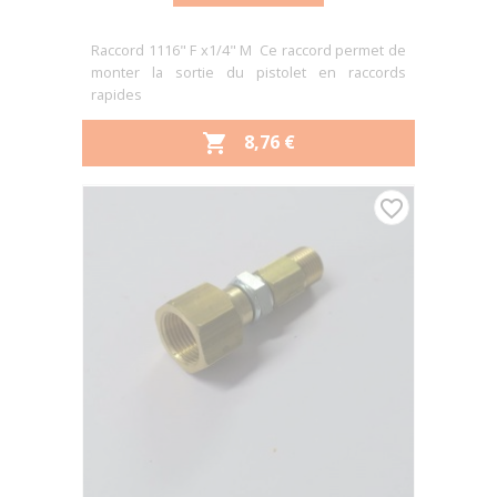
Raccord 1116" F x1/4" M Ce raccord permet de
monter la sortie du pistolet en raccords
rapides
PRIX
8,76 €

favorite_border