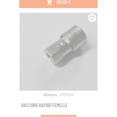
PRIX
23,63 €

favorite_border
03070040
Référence :
RACCORD RAPIDE FEMELLE