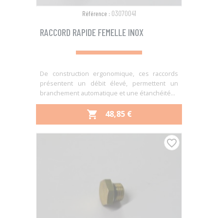
03070041
Référence :
RACCORD RAPIDE FEMELLE INOX
De construction ergonomique, ces raccords
présentent un débit élevé, permettent un
branchement automatique et une étanchéité...
PRIX
48,85 €

favorite_border