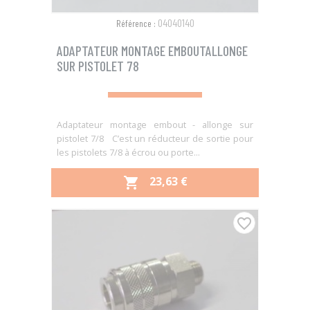
04040140
Référence :
ADAPTATEUR MONTAGE EMBOUTALLONGE
SUR PISTOLET 78
Adaptateur montage embout - allonge sur
pistolet 7/8 C’est un réducteur de sortie pour
les pistolets 7/8 à écrou ou porte...
PRIX
23,63 €

favorite_border