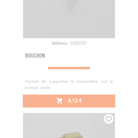
03080301
Référence :
BOUCHON
Permet de supprimer le manomètre sur la
pompe acide
PRIX
4,12 €

favorite_border