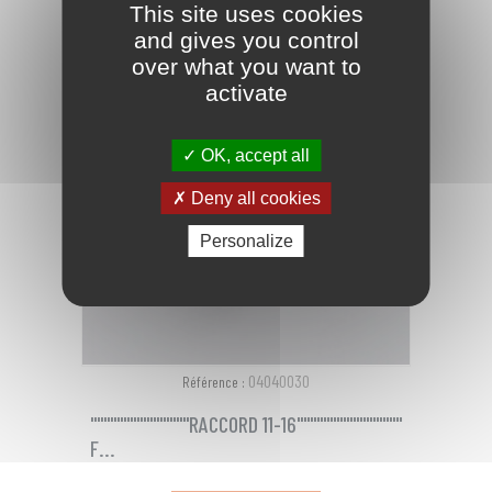
This site uses cookies
and gives you control
favorite_border
over what you want to
activate
OK, accept all
Deny all cookies
Personalize
04040030
Référence :
"""""""""""""""RACCORD 11-16""""""""""""""""
F...