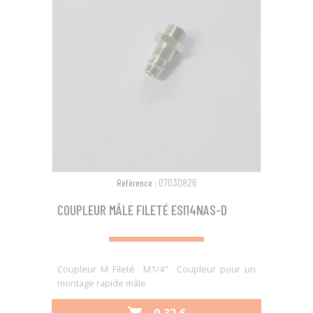
07030826
Référence :
COUPLEUR MÂLE FILETÉ ESI14NAS-D
Coupleur M Fileté M1/4" Coupleur pour un
montage rapide mâle
PRIX
9,32 €