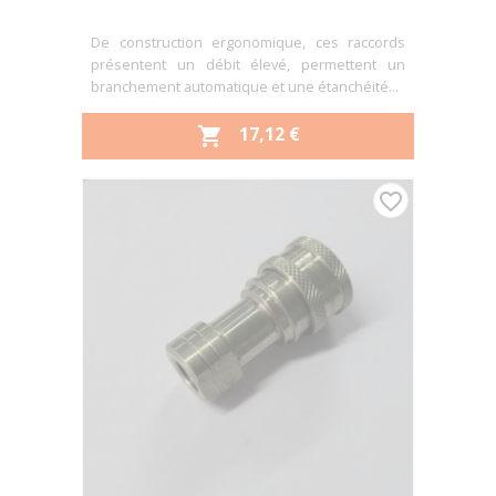
De construction ergonomique, ces raccords
présentent un débit élevé, permettent un
branchement automatique et une étanchéité...
PRIX
17,12 €

favorite_border