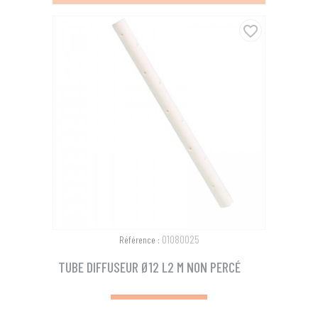
favorite_border
01080025
Référence :
TUBE DIFFUSEUR Ø12 L2 M NON PERCÉ