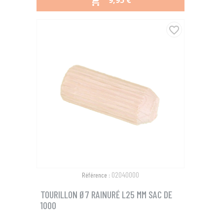
9,95 €

favorite_border
02040000
Référence :
TOURILLON Ø7 RAINURÉ L25 MM SAC DE
1000