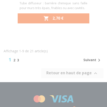
Tube diffuseur : barrière chimique sans faille
pour murs très épais, friables ou avec cavités.
PRIX
2,70 €

Affichage 1-9 de 21 article(s)
1

Suivant
2
3
Retour en haut de page
