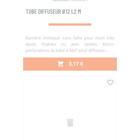
TUBE DIFFUSEUR Ø12 L2 M
Barrière chimique sans faille pour murs très
épais, friables ou avec cavités. Micro-
perforations du tube à 360° pour diffusion...
PRIX
3,17 €

favorite_border