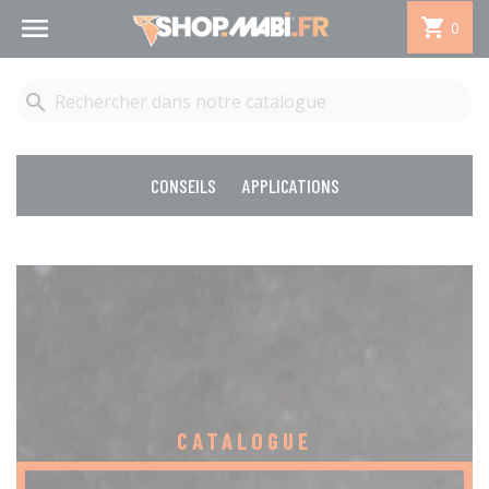


0

CONSEILS
APPLICATIONS
CATALOGUE