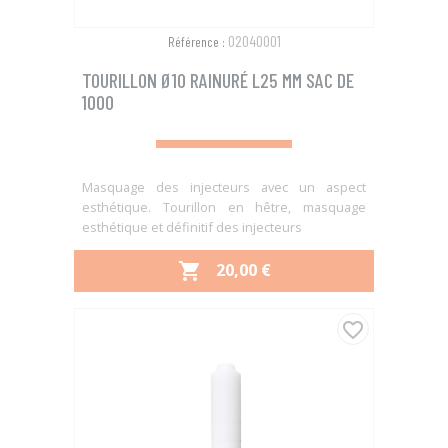
02040001
Référence :
TOURILLON Ø10 RAINURÉ L25 MM SAC DE
1000
Masquage des injecteurs avec un aspect
esthétique. Tourillon en hêtre, masquage
esthétique et définitif des injecteurs
PRIX
20,00 €

favorite_border