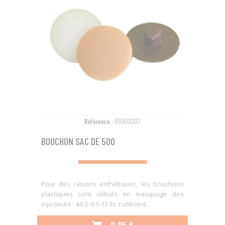
01060007
Référence :
BOUCHON SAC DE 500
Pour des raisons esthétiques, les bouchons
plastiques sont utilisés en masquage des
injecteurs : ø6.5-9.5-12 Ils s’utilisent...
PRIX