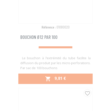
01080020
Référence :
BOUCHON Ø12 PAR 100
Le bouchon à l’extrémité du tube facilite la
diffusion du produit par les micro-perforations.
Par sac de 100 bouchons
PRIX
9,81 €

favorite_border