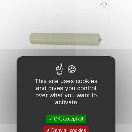
favorite_border
This site uses cookies
and gives you control
02010004
Référence :
over what you want to
activate
BOUTEROLLE MÂLE POUR INJECTEUR ST
Ø6.5-9.5-12
OK, accept all
Deny all cookies