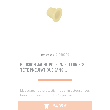
01060020
Référence :
BOUCHON JAUNE POUR INJECTEUR Ø18
TÊTE PNEUMATIQUE SANS...
Masquage et protection des injecteurs. Les
bouchons permettent la réinjection.
PRIX
54,35 €
