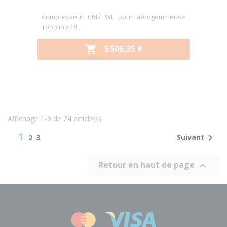
Compresseur CM7 WL pour aérogommeuse
Topolino 18.
PRIX
5 506,35 €

Affichage 1-9 de 24 article(s)
1

Suivant
2
3
Retour en haut de page
