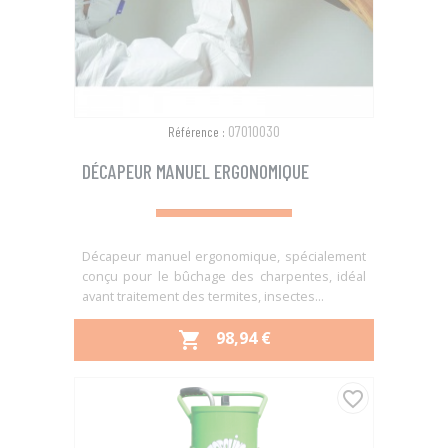
07010030
Référence :
DÉCAPEUR MANUEL ERGONOMIQUE
Décapeur manuel ergonomique, spécialement
conçu pour le bûchage des charpentes, idéal
avant traitement des termites, insectes...
PRIX
98,94 €

favorite_border