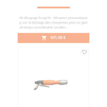
Kit décapage Scrap'Air : décapeur pneumatique
p our le bûchage des charpentes pour un gain
de temps considérable. Livrable...
PRIX
931,00 €

favorite_border