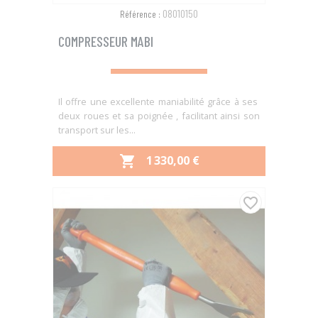
08010150
Référence :
COMPRESSEUR MABI
Il offre une excellente maniabilité grâce à ses
deux roues et sa poignée , facilitant ainsi son
transport sur les...
PRIX
1 330,00 €

favorite_border