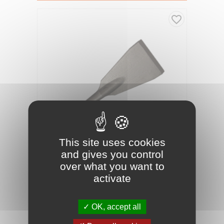
favorite_border
This site uses cookies
and gives you control
over what you want to
07030142
Référence :
activate
COUTEAU DELTA 80MM DROIT AFFÛTÉ
Ø14MM
OK, accept all