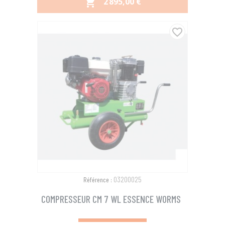
PRIX
2 895,00 €

favorite_border
03200025
Référence :
COMPRESSEUR CM 7 WL ESSENCE WORMS