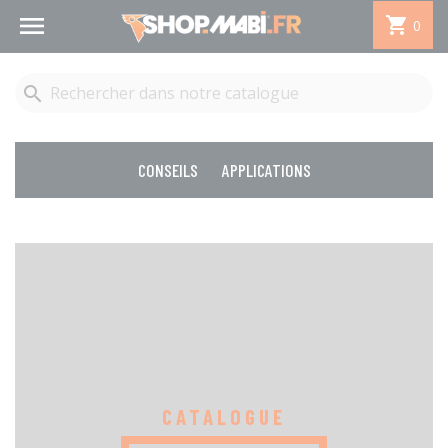


0

CONSEILS
APPLICATIONS
CATALOGUE