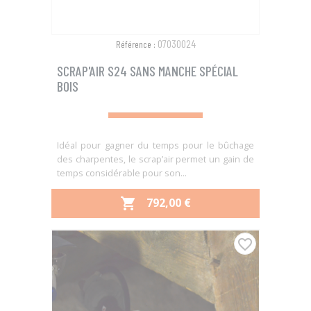
07030024
Référence :
SCRAP'AIR S24 SANS MANCHE SPÉCIAL
BOIS
Idéal pour gagner du temps pour le bûchage
des charpentes, le scrap’air permet un gain de
temps considérable pour son...
PRIX
792,00 €

favorite_border