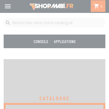


0

CONSEILS
APPLICATIONS
CATALOGUE