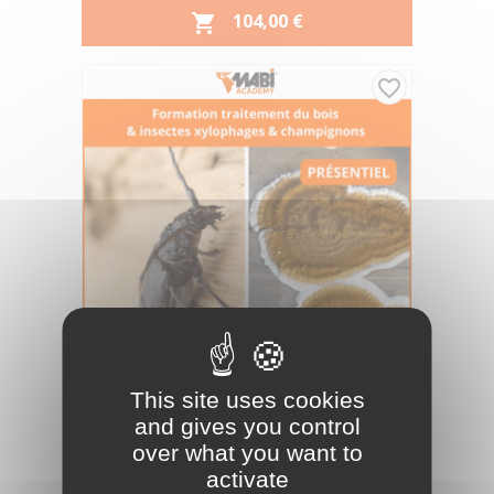
PRIX
104,00 €

favorite_border
This site uses cookies
F0100001
Référence :
and gives you control
over what you want to
FORMATION TRAITEMENT INSECTES
XYLOPHAGES & CHAMPIGNONS...
activate