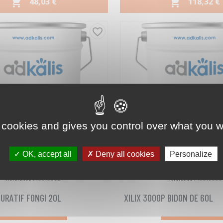
PRIX
PRIX
48,03 €
118,32 €


Aperçu rapide
Aperçu rapide


favorite_border
 cookies and gives you control over what you w
OK, accept all
Deny all cookies
Personalize
10010032
10010000
Référence :
Référence :
CURATIF FONGI 20L
XILIX 3000P BIDON DE 60L