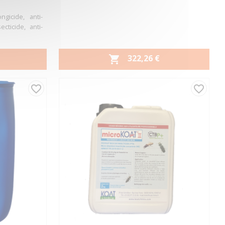
ngicide, anti-
ecticide, anti-
PRIX
322,26 €

Aperçu rapide

favorite_border
favorite_border