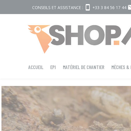
smartphone
em
CONSEILS ET ASSISTANCE :
+33 3 84 56 17 44
ACCUEIL
EPI
MATÉRIEL DE CHANTIER
MÈCHES &