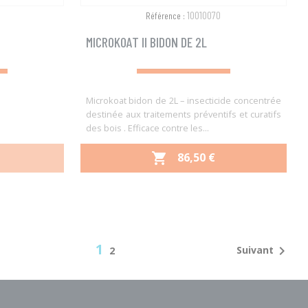
10010070
Référence :
MICROKOAT II BIDON DE 2L
Microkoat bidon de 2L – insecticide concentrée
destinée aux traitements préventifs et curatifs
des bois . Efficace contre les...
PRIX
86,50 €

Aperçu rapide

1

Suivant
2