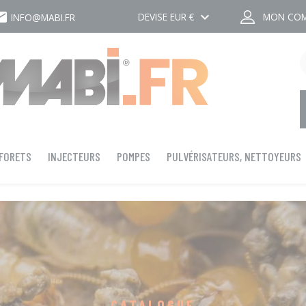
ail
keyboard_arrow_down
DEVISE
EUR €
MON CO
INFO@MABI.FR
 FORETS
INJECTEURS
POMPES
PULVÉRISATEURS, NETTOYEURS
CATALOGUE