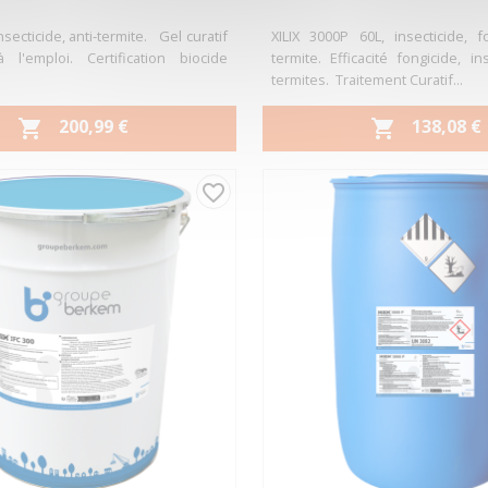
nsecticide, anti-termite. Gel curatif
XILIX 3000P 60L, insecticide, fo
l'emploi. Certification biocide
termite. Efficacité fongicide, ins
termites. Traitement Curatif...
PRIX
PRIX
200,99 €
138,08 €


Aperçu rapide
Aperçu rapide


favorite_border