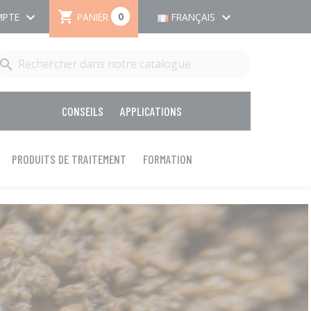

keyboard_arrow_down
keyboard_arrow_down
0
PANIER
MPTE
FRANÇAIS

CONSEILS
APPLICATIONS
PRODUITS DE TRAITEMENT
FORMATION