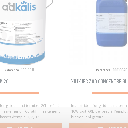
10010011
10010040
Référence :
Référence :
0P 20L
XILIX IFC 300 CONCENTRÉ 6L
 fongicide, anti-termite. 20L prêt à
Insecticide, fongicide, anti-ter
Traitement Curatif Traitement
10% soit 60L de prêt à l’emploi.
lasses d’emploi 1, 2, 3.1
biocide obligatoire...