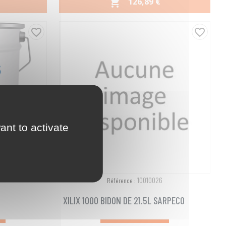
PRIX
126,89 €

Aperçu rapide

favorite_border
favorite_border
ant to activate
10010026
Référence :
XILIX 1000 BIDON DE 21.5L SARPECO