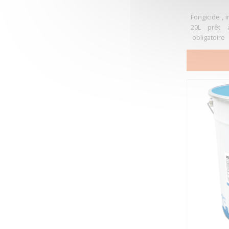
Fongicide , i
20L prêt à 
obligatoire