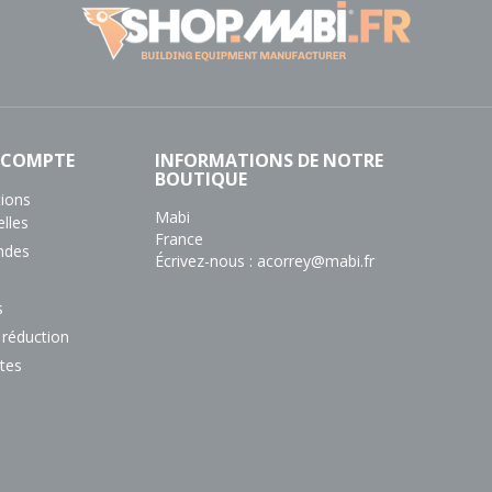
 COMPTE
INFORMATIONS DE NOTRE
BOUTIQUE
tions
Mabi
lles
France
des
Écrivez-nous :
acorrey@mabi.fr
s
 réduction
tes