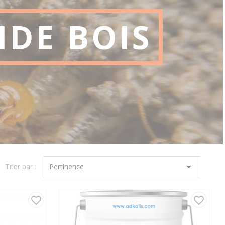
IDE BOIS

Trier par :
Pertinence
favorite_border
favorite_border