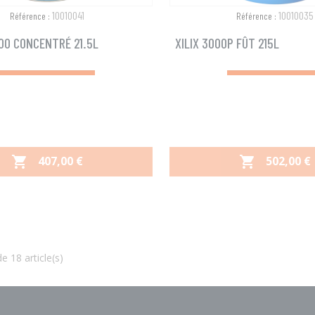
10010041
10010035
Référence :
Référence :
300 CONCENTRÉ 21.5L
XILIX 3000P FÛT 215L
PRIX
PRIX
407,00 €
502,00 €


Aperçu rapide
Aperçu rapide


e 18 article(s)