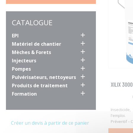
CATALOGUE

EPI

Matériel de chantier

Mèches & Forets

Injecteurs

Pompes

Pulvérisateurs, nettoyeurs
XILIX 300

Produits de traitement

Formation
Insecticide,
l'emploi. 
Préventif – C
Créer un devis à partir de ce panier