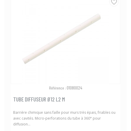
favorite_border
01080024
Référence :
TUBE DIFFUSEUR Ø12 L2 M
Barrière chimique sans faille pour murs très épais, friables ou
avec cavités. Micro-perforations du tube à 360° pour
diffusion...