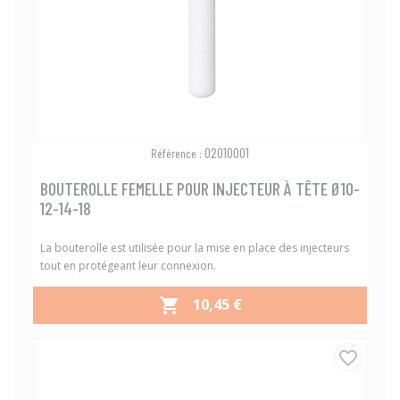
02010001
Référence :
BOUTEROLLE FEMELLE POUR INJECTEUR À TÊTE Ø10-
12-14-18
La bouterolle est utilisée pour la mise en place des injecteurs
tout en protégeant leur connexion.
PRIX
10,45 €

favorite_border