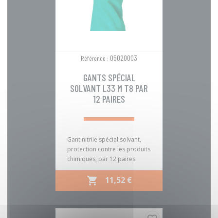
05020003
Référence :
GANTS SPÉCIAL
SOLVANT L33 M T8 PAR
12 PAIRES
Gant nitrile spécial solvant,
protection contre les produits
chimiques, par 12 paires.
PRIX
11,52 €
