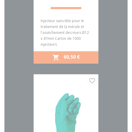
Injecteur sans tête pour le
traitement de la mérule et
l'assèchement des murs Ø12
x 47mm Carton de 1000
injecteurs
PRIX
60,50 €

favorite_border