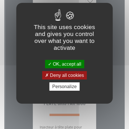
favorite_border
This site uses cookies
and gives you control
over what you want to
activate
OK, accept all
Deny all cookies
01090036
Référence :
Personalize
INJECTEUR Ø14 TÊTE
PLATE GRIS PAR 1000
Injecteur à tête plate pour