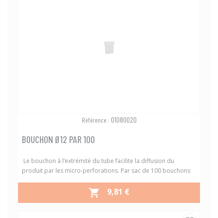
01080020
Référence :
BOUCHON Ø12 PAR 100
Le bouchon à l’extrémité du tube facilite la diffusion du
produit par les micro-perforations. Par sac de 100 bouchons
PRIX
9,81 €
