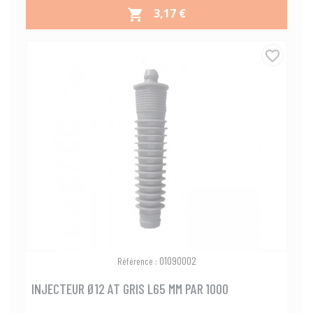
PRIX
3,17 €

favorite_border
01090002
Référence :
INJECTEUR Ø12 AT GRIS L65 MM PAR 1000