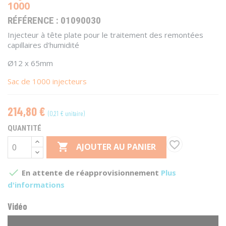
1000
RÉFÉRENCE :
01090030
Injecteur à tête plate pour le traitement des remontées
capillaires d'humidité
Ø12 x 65mm
Sac de 1000 injecteurs
214,80 €
(0,21 € unitaire)
QUANTITÉ
favorite_border

AJOUTER AU PANIER

En attente de réapprovisionnement
Plus
d'informations
Vidéo