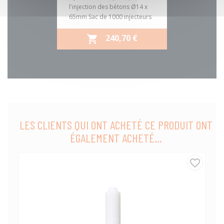
l'injection des bétons Ø14 x
65mm Sac de 1000 injecteurs
PRIX
240,70 €

LES CLIENTS QUI ONT ACHETÉ CE PRODUIT ONT
ÉGALEMENT ACHETÉ...
favorite_border