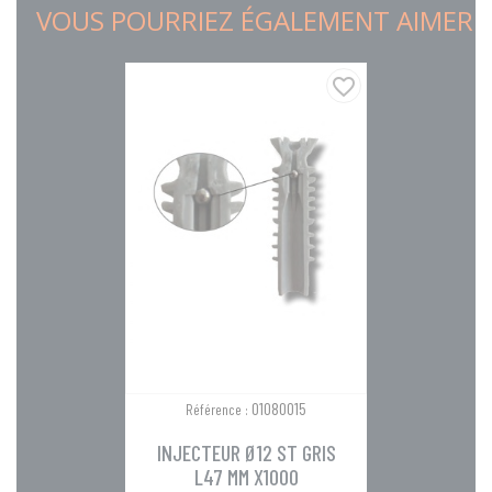
VOUS POURRIEZ ÉGALEMENT AIMER
favorite_border
01080015
Référence :
INJECTEUR Ø12 ST GRIS
L47 MM X1000