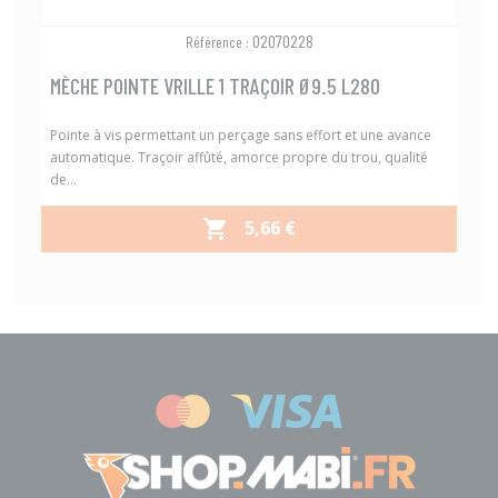
02070228
Référence :
MÈCHE POINTE VRILLE 1 TRAÇOIR Ø9.5 L280
Pointe à vis permettant un perçage sans effort et une avance
automatique. Traçoir affûté, amorce propre du trou, qualité
de...
PRIX
5,66 €
