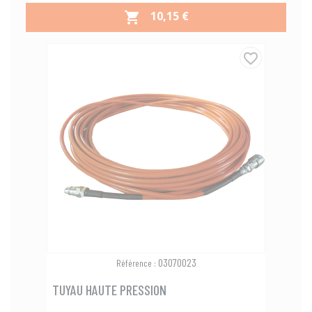
PRIX
10,15 €

favorite_border
03070023
Référence :
TUYAU HAUTE PRESSION