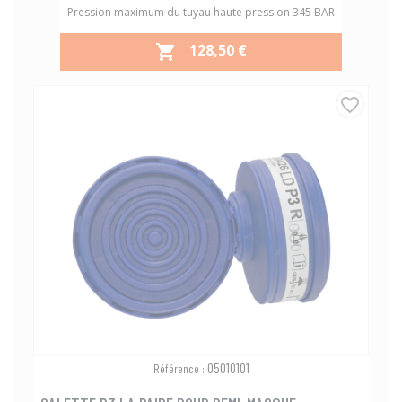
Pression maximum du tuyau haute pression 345 BAR
PRIX
128,50 €

favorite_border
05010101
Référence :