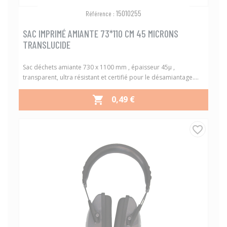
15010255
Référence :
SAC IMPRIMÉ AMIANTE 73*110 CM 45 MICRONS
TRANSLUCIDE
Sac déchets amiante 730 x 1100 mm , épaisseur 45µ ,
transparent, ultra résistant et certifié pour le désamiantage....
PRIX
0,49 €

favorite_border