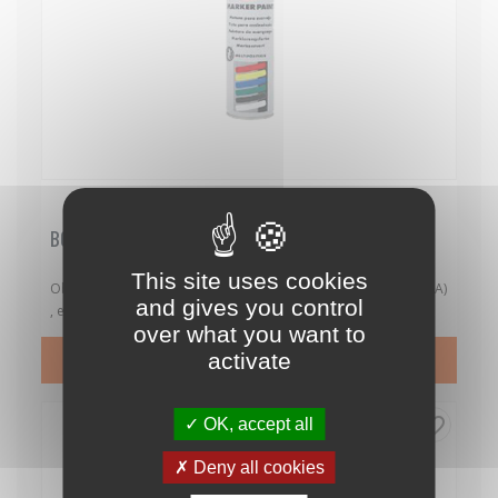
15020001
Référence :
BOMBE DE PEINTURE ORANGE 650 ML
This site uses cookies
Obligation de matérialiser les poutres à changer (source FCBA)
and gives you control
, et idéal pour le quadrillage des injecteurs. Peinture de...
over what you want to
PRIX
6,80 €

activate
favorite_border
OK, accept all
Deny all cookies