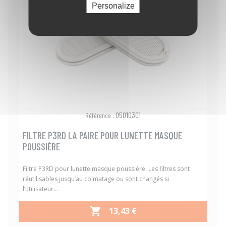
Personalize
05010301
Référence :
FILTRE P3RD LA PAIRE POUR LUNETTE MASQUE
POUSSIÈRE
Filtre P3RD pour lunette masque poussière. Les filtres sont
réutilisables jusqu’au colmatage ou sont changés si
l’utilisateur...
PRIX
13,43 €
