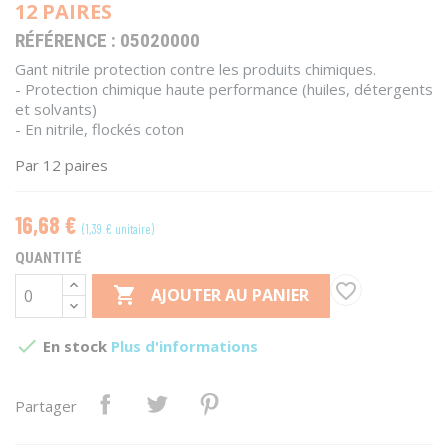
12 PAIRES
RÉFÉRENCE :
05020000
Gant nitrile protection contre les produits chimiques.
- Protection chimique haute performance (huiles, détergents
et solvants)
- En nitrile, flockés coton
Par 12 paires
16,68 €
(1,39 € unitaire)
QUANTITÉ
favorite_border

AJOUTER AU PANIER

En stock
Plus d'informations
Partager