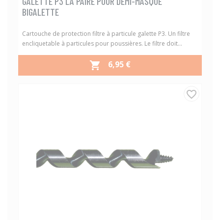
GALETTE P3 LA PAIRE POUR DEMI-MASQUE
BIGALETTE
Cartouche de protection filtre à particule galette P3. Un filtre
encliquetable à particules pour poussières. Le filtre doit...
PRIX
6,95 €

favorite_border