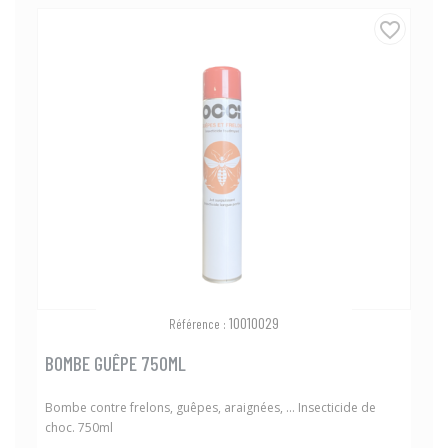
favorite_border
10010029
Référence :
BOMBE GUÊPE 750ML
Bombe contre frelons, guêpes, araignées, ... Insecticide de
choc. 750ml