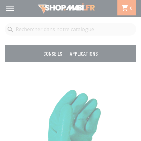


0

CONSEILS
APPLICATIONS