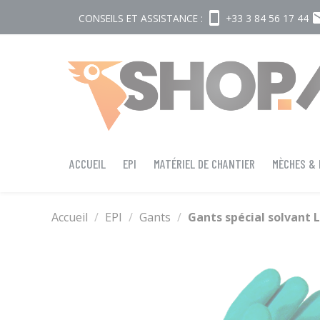
smartphone
em
CONSEILS ET ASSISTANCE :
+33 3 84 56 17 44
ACCUEIL
EPI
MATÉRIEL DE CHANTIER
MÈCHES &
Accueil
EPI
Gants
Gants spécial solvant L