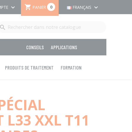

keyboard_arrow_down
keyboard_arrow_down
0
PANIER
MPTE
FRANÇAIS

CONSEILS
APPLICATIONS
PRODUITS DE TRAITEMENT
FORMATION
PÉCIAL
 L33 XXL T11