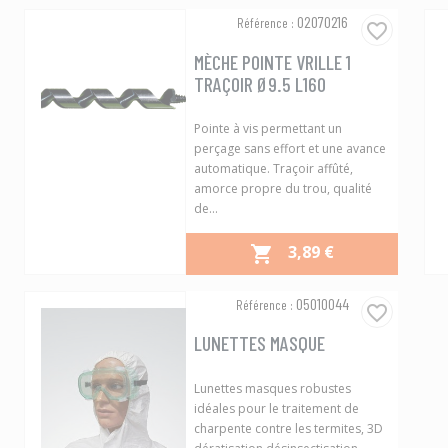
Aperçu rapide

02070216
Référence :
favorite_border
MÈCHE POINTE VRILLE 1
TRAÇOIR Ø9.5 L160
Pointe à vis permettant un
perçage sans effort et une avance
automatique. Traçoir affûté,
amorce propre du trou, qualité
de...
PRIX
3,89 €

Aperçu rapide

05010044
Référence :
favorite_border
LUNETTES MASQUE
Lunettes masques robustes
idéales pour le traitement de
charpente contre les termites, 3D