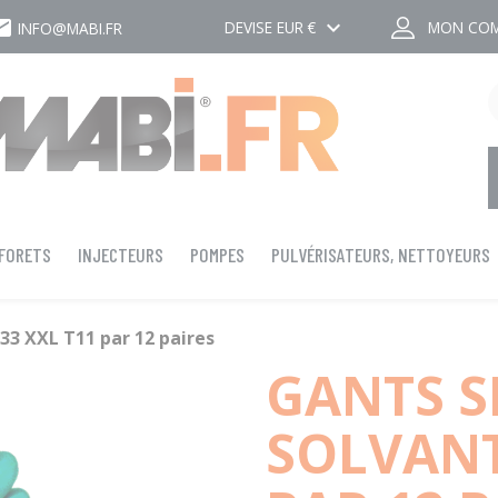
ail
keyboard_arrow_down
DEVISE
EUR €
MON CO
INFO@MABI.FR
 FORETS
INJECTEURS
POMPES
PULVÉRISATEURS, NETTOYEURS
33 XXL T11 par 12 paires
GANTS S
SOLVANT