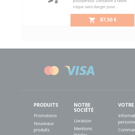
poussiéreux. Utilisation à faible
risque sans danger pour...
PRIX
87,50 €

Aperçu rapide

PRODUITS
NOTRE
VOTRE
SOCIÉTÉ
Promotions
Informa
Livraison
personne
Nouveaux
Mentions
produits
Comman
légales