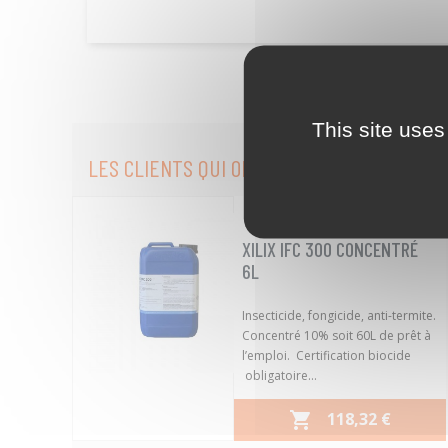
This site uses
LES CLIENTS QUI ONT ACHETÉ CE PRODUIT 
10010040
Référence :
favorite_border
XILIX IFC 300 CONCENTRÉ
6L
Insecticide, fongicide, anti-termite.
Concentré 10% soit 60L de prêt à
l’emploi. Certification biocide
obligatoire...
PRIX
118,32 €
