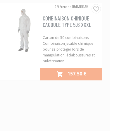
Aperçu rapide

05030036
Référence :
favorite_border
COMBINAISON CHIMIQUE
CAGOULE TYPE 5.6 XXXL
Carton de 50 combinaisons.
Combinaison jetable chimique
pour se protéger lors de
manipulation, éclaboussures et
pulvérisation...
PRIX
157,50 €

Aperçu rapide
