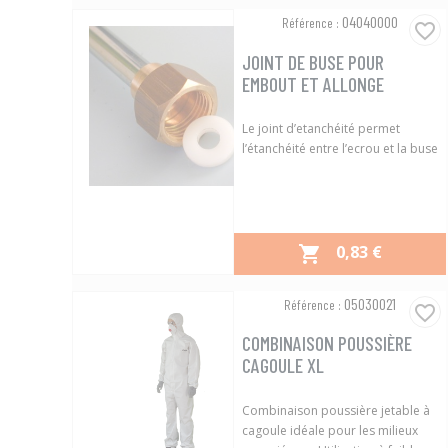
Aperçu rapide

04040000
Référence :
favorite_border
JOINT DE BUSE POUR
EMBOUT ET ALLONGE
Le joint d’etanchéité permet
l’étanchéité entre l’ecrou et la buse
PRIX
0,83 €

Aperçu rapide

05030021
Référence :
favorite_border
COMBINAISON POUSSIÈRE
CAGOULE XL
Combinaison poussière jetable à
cagoule idéale pour les milieux