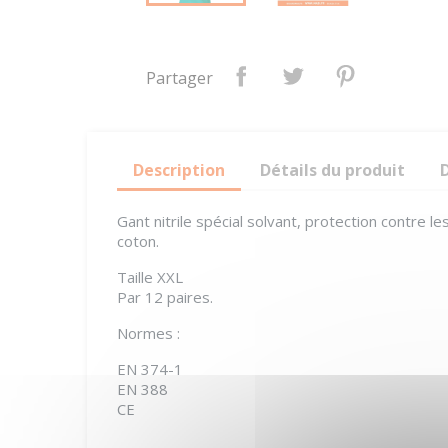
Partager
Description
Détails du produit
Gant nitrile spécial solvant, protection contre l
coton.
Taille XXL
Par 12 paires.
Normes :
EN 374-1
EN 388
CE
amiante