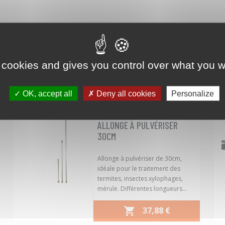
 cookies and gives you control over what you w
ONT ÉGALEMENT ACHETÉ...
OK, accept all
Deny all cookies
Personalize
04040041
Référence :
favorite_border
ALLONGE À PULVÉRISER
30CM
Allonge à pulvériser de 30cm,
idéale pour le traitement des
termites, insectes xylophages,
mérule. Différentes longueurs...
PRIX
37,88 €
