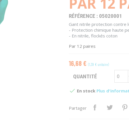
PAR 12 P
RÉFÉRENCE :
05020001
Gant nitrile protection contre 
- Protection chimique haute p
- En nitrile, flockés coton
Par 12 paires
16,68 €
(1,39 € unitaire)
QUANTITÉ

En stock
Plus d'informa
Partager