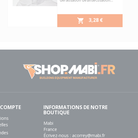
dératisation désinsectisation...
PRIX
3,28 €

Aperçu rapide

 COMPTE
INFORMATIONS DE NOTRE
BOUTIQUE
tions
Mabi
lles
France
des
Écrivez-nous :
acorrey@mabi.fr