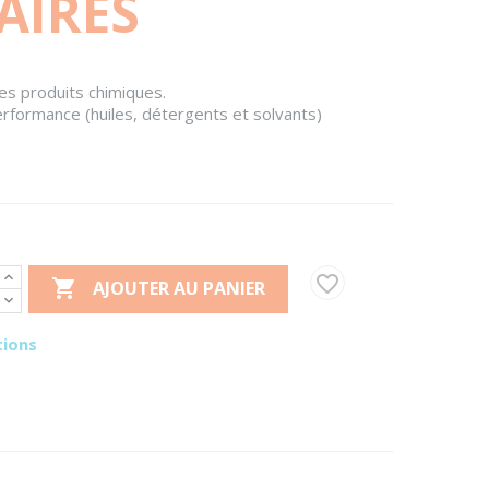
AIRES
les produits chimiques.
erformance (huiles, détergents et solvants)
favorite_border

AJOUTER AU PANIER
tions