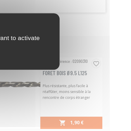
ant to activate
02090310
Référence :
favorite_border
FORET BOIS Ø9.5 L125
Plus résistante, plus facile à
réaffûter, moins sensible à la
rencontre de corps étranger
PRIX
1,90 €
