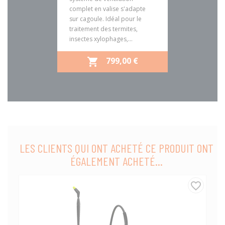
complet en valise s'adapte
sur cagoule. Idéal pour le
traitement des termites,
insectes xylophages,...
PRIX
799,00 €

LES CLIENTS QUI ONT ACHETÉ CE PRODUIT ONT
ÉGALEMENT ACHETÉ...
favorite_border