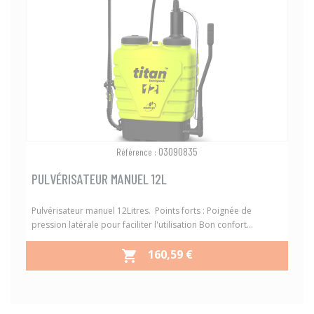
03090835
Référence :
PULVÉRISATEUR MANUEL 12L
Pulvérisateur manuel 12Litres. Points forts : Poignée de
pression latérale pour faciliter l'utilisation Bon confort...
PRIX
160,59 €
