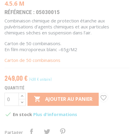
4.5.6 M
RÉFÉRENCE :
05030015
Combinaison chimique de protection étanche aux
pulvérisations d’agents chimiques et aux particules
chimiques sèches en suspension dans l’air.
Carton de 50 combinaisons.
En film microporeux blanc –65g/M2
Carton
de 50
combinaisons
249,00 €
(4,98 € unitaire)
QUANTITÉ
favorite_border

AJOUTER AU PANIER

En stock
Plus d'informations
Partager