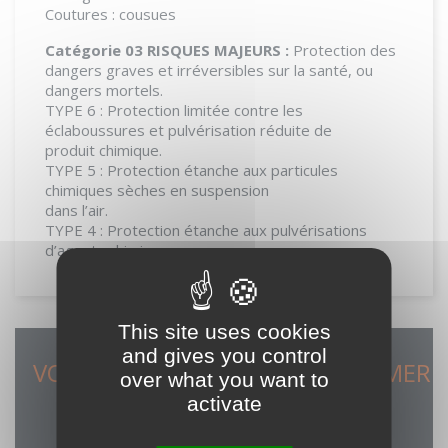
Coutures : cousues
Catégorie 03 RISQUES MAJEURS :
Protection des
dangers graves et irréversibles sur la santé, ou
dangers mortels.
TYPE 6 : Protection limitée contre les
éclaboussures et pulvérisation réduite de
produit chimique.
TYPE 5 : Protection étanche aux particules
chimiques sèches en suspension
dans l’air.
TYPE 4 : Protection étanche aux pulvérisations
d’agents chimiques
This site uses cookies
and gives you control
VOUS POURRIEZ ÉGALEMENT AIMER
over what you want to
activate
favorite_border