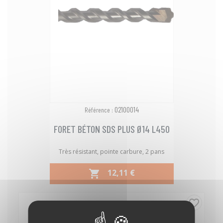
02100014
Référence :
FORET BÉTON SDS PLUS Ø14 L450
Très résistant, pointe carbure, 2 pans
PRIX
12,11 €

favorite_border