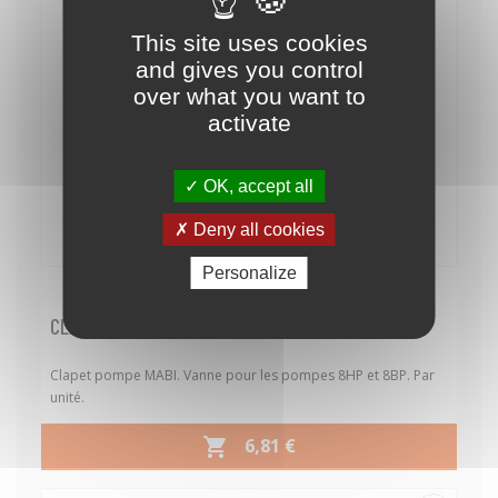
This site uses cookies
and gives you control
over what you want to
activate
OK, accept all
Deny all cookies
Personalize
03080111
Référence :
CLAPET POMPE MABI
Clapet pompe MABI. Vanne pour les pompes 8HP et 8BP. Par
unité.
PRIX
6,81 €
