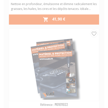
Nettoie en profondeur, émulsionne et élimine radicalement les
graisses, les huiles, les cires et les dépôts tenaces. Idéale...
PRIX
41,90 €

favorite_border
M01011022
Référence :