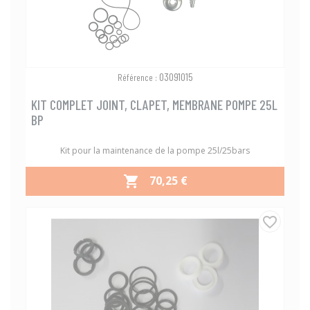
03091015
Référence :
KIT COMPLET JOINT, CLAPET, MEMBRANE POMPE 25L
BP
Kit pour la maintenance de la pompe 25l/25bars
PRIX
70,25 €

favorite_border