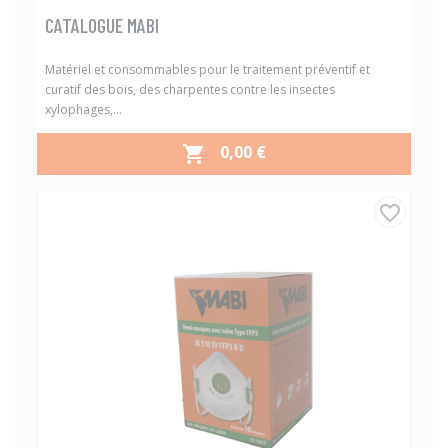
CATALOGUE MABI
Matériel et consommables pour le traitement préventif et
curatif des bois, des charpentes contre les insectes
xylophages,...
PRIX
0,00 €

favorite_border