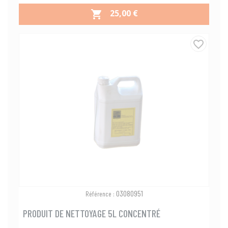
PRIX
25,00 €

favorite_border
03080951
Référence :
PRODUIT DE NETTOYAGE 5L CONCENTRÉ