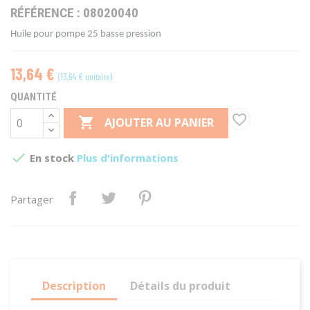
RÉFÉRENCE :
08020040
Huile pour pompe 25 basse pression
13,64 €
(13,64 € unitaire)
QUANTITÉ
favorite_border

AJOUTER AU PANIER

En stock
Plus d'informations
Partager
Description
Détails du produit