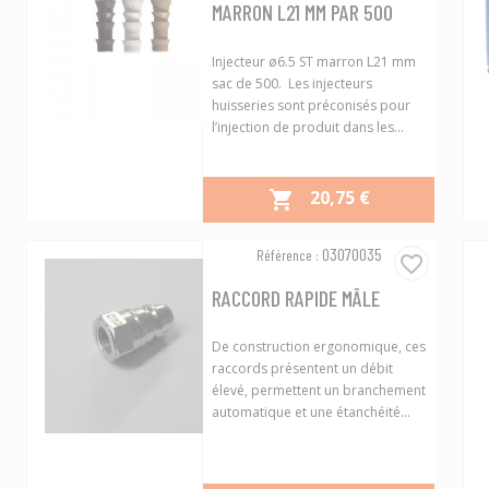
MARRON L21 MM PAR 500
Injecteur ø6.5 ST marron L21 mm
sac de 500. Les injecteurs
huisseries sont préconisés pour
l’injection de produit dans les...
PRIX
20,75 €

Aperçu rapide

03070035
Référence :
favorite_border
RACCORD RAPIDE MÂLE
De construction ergonomique, ces
raccords présentent un débit
élevé, permettent un branchement
automatique et une étanchéité...