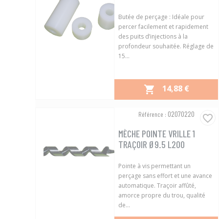
Butée de perçage : Idéale pour
percer facilement et rapidement
des puits d’injections à la
profondeur souhaitée. Réglage de
15...
PRIX
14,88 €

Aperçu rapide

02070220
Référence :
favorite_border
MÈCHE POINTE VRILLE 1
TRAÇOIR Ø9.5 L200
Pointe à vis permettant un
perçage sans effort et une avance
automatique. Traçoir affûté,
amorce propre du trou, qualité
de...