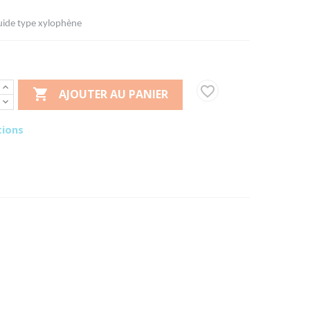
iquide type xylophène
favorite_border

AJOUTER AU PANIER
tions