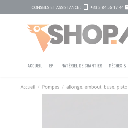
smartphone
em
CONSEILS ET ASSISTANCE :
+33 3 84 56 17 44
ACCUEIL
EPI
MATÉRIEL DE CHANTIER
MÈCHES &
Accueil
Pompes
allonge, embout, buse, pisto