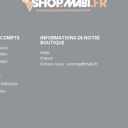
 COMPTE
INFORMATIONS DE NOTRE
BOUTIQUE
tions
Mabi
lles
France
des
Écrivez-nous :
acorrey@mabi.fr
s
 réduction
tes