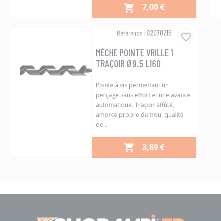
PRIX
7,00 €

Aperçu rapide

02070216
Référence :
favorite_border
MÈCHE POINTE VRILLE 1
TRAÇOIR Ø9.5 L160
Pointe à vis permettant un
perçage sans effort et une avance
automatique. Traçoir affûté,
amorce propre du trou, qualité
de...
PRIX
3,89 €

Aperçu rapide
