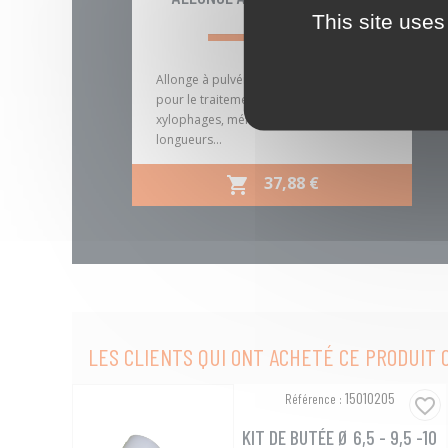
This site uses
Allonge à pulvériser de 30cm, idéale
pour le traitement des termites, insectes
xylophages, mérule. Différentes
longueurs...
PRIX
37,88 €

Aperçu rapide

LES CLIENTS QUI ONT ACHETÉ CE PRODUIT 
15010205
Référence :
favorite_border
KIT DE BUTÉE Ø 6,5 - 9,5 -10