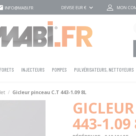
ail
keyboard_arrow_down
DEVISE
EUR €
MON CO
INFO@MABI.FR
 FORETS
INJECTEURS
POMPES
PULVÉRISATEURS, NETTOYEURS
let
Gicleur pinceau C.T 443-1.09 8L
GICLEUR
443-1.09