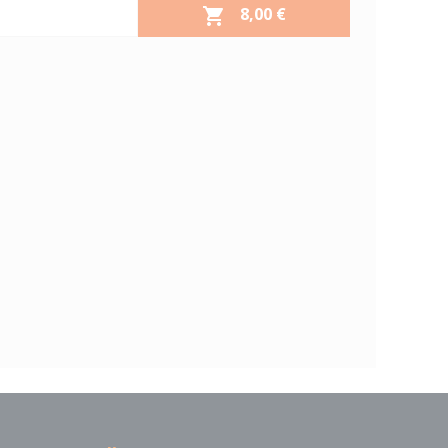
PRIX
8,00 €

Aperçu rapide
