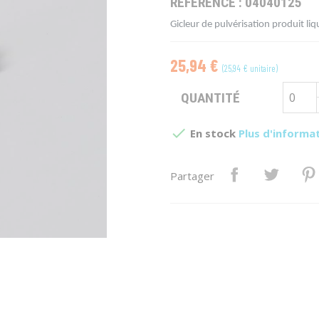
RÉFÉRENCE :
04040125
Gicleur de pulvérisation produit l
25,94 €
(25,94 € unitaire)
QUANTITÉ

En stock
Plus d'informa
Partager