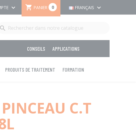

keyboard_arrow_down
keyboard_arrow_down
0
PANIER
MPTE
FRANÇAIS

CONSEILS
APPLICATIONS
PRODUITS DE TRAITEMENT
FORMATION
 PINCEAU C.T
 8L