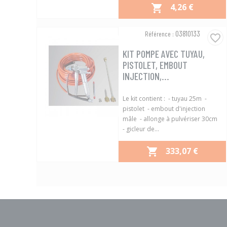
PRIX
4,26 €

Aperçu rapide

03810133
Référence :
favorite_border
KIT POMPE AVEC TUYAU,
PISTOLET, EMBOUT
INJECTION,...
Le kit contient : - tuyau 25m -
pistolet - embout d'injection
mâle - allonge à pulvériser 30cm
- gicleur de...
PRIX
333,07 €

Aperçu rapide
