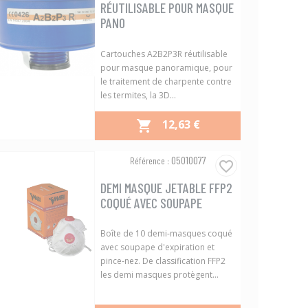
RÉUTILISABLE POUR MASQUE
PANO
Cartouches A2B2P3R réutilisable
pour masque panoramique, pour
le traitement de charpente contre
les termites, la 3D...
PRIX
12,63 €

Aperçu rapide

05010077
Référence :
favorite_border
DEMI MASQUE JETABLE FFP2
COQUÉ AVEC SOUPAPE
Boîte de 10 demi-masques coqué
avec soupape d'expiration et
pince-nez. De classification FFP2
les demi masques protègent...