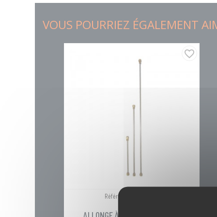
VOUS POURRIEZ ÉGALEMENT AI
favorite_border
04040041
Référence :
ALLONGE À PULVÉRISER 30CM