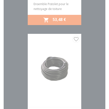
Ensemble Pistolet pour le
nettoyage de toiture
PRIX
53,48 €

favorite_border