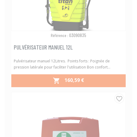
03090835
Référence :
PULVÉRISATEUR MANUEL 12L
Pulvérisateur manuel 12Litres. Points forts : Poignée de
pression latérale pour faciliter l'utilisation Bon confort...
PRIX
160,59 €

favorite_border