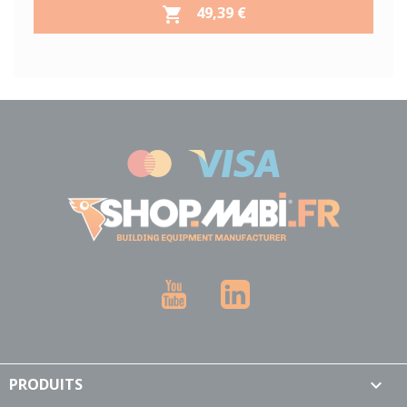
PRIX
49,39 €

YouTube
LinkedIn
PRODUITS
