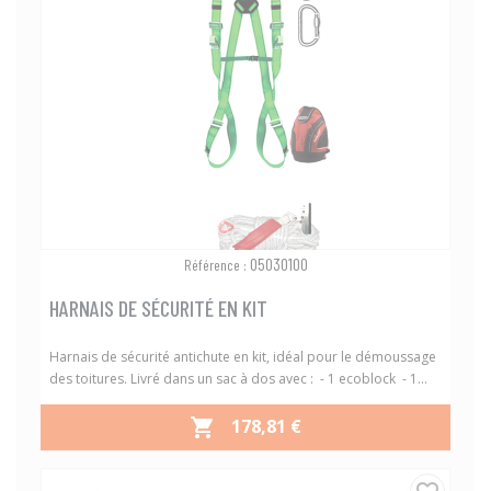
05030100
Référence :
HARNAIS DE SÉCURITÉ EN KIT
Harnais de sécurité antichute en kit, idéal pour le démoussage
des toitures. Livré dans un sac à dos avec : - 1 ecoblock - 1...
PRIX
178,81 €
