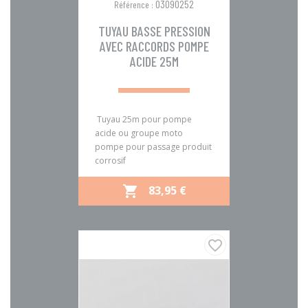
03090252
Référence :
TUYAU BASSE PRESSION
AVEC RACCORDS POMPE
ACIDE 25M
Tuyau 25m pour pompe
acide ou groupe moto
pompe pour passage produit
corrosif
PRIX
83,95 €

favorite_border