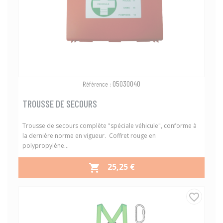
05030040
Référence :
TROUSSE DE SECOURS
Trousse de secours complète "spéciale véhicule", conforme à
la dernière norme en vigueur. Coffret rouge en
polypropylène...
PRIX
25,25 €

favorite_border