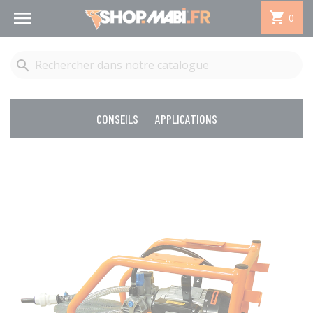


0

CONSEILS
APPLICATIONS