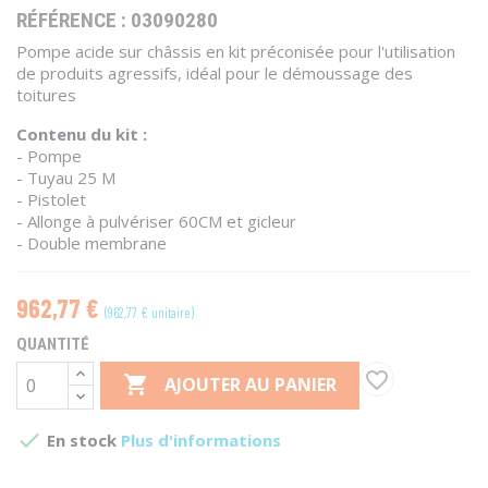
RÉFÉRENCE :
03090280
Pompe acide sur châssis en kit préconisée pour l'utilisation
de produits agressifs, idéal pour le démoussage des
toitures
Contenu du kit :
- Pompe
- Tuyau 25 M
- Pistolet
- Allonge à pulvériser 60CM et gicleur
- Double membrane
962,77 €
(962,77 € unitaire)
QUANTITÉ
favorite_border

AJOUTER AU PANIER

En stock
Plus d'informations