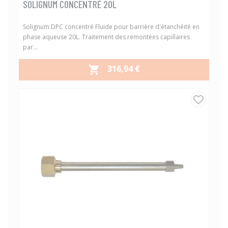
SOLIGNUM CONCENTRÉ 20L
Solignum DPC concentré Fluide pour barrière d'étanchéité en
phase aqueuse 20L. Traitement des remontées capillaires
par...
PRIX
316,94 €

favorite_border