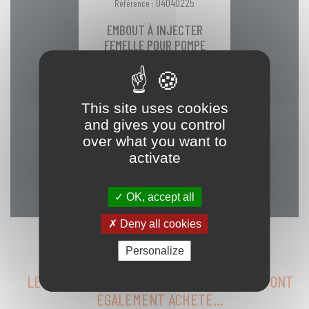
04040225
Référence :
EMBOUT À INJECTER
FEMELLE POUR POMPE
ACIDE
This site uses cookies
Embout à injecter femelle
and gives you control
pour pistolet pompe acide
over what you want to
activate
PRIX
30,09 €

OK, accept all
Deny all cookies
Personalize
LES CLIENTS QUI ONT ACHETÉ CE PRODUIT ONT
ÉGALEMENT ACHETÉ...