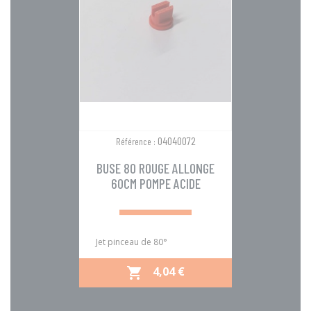
04040072
Référence :
BUSE 80 ROUGE ALLONGE
60CM POMPE ACIDE
Jet pinceau de 80°
PRIX
4,04 €
