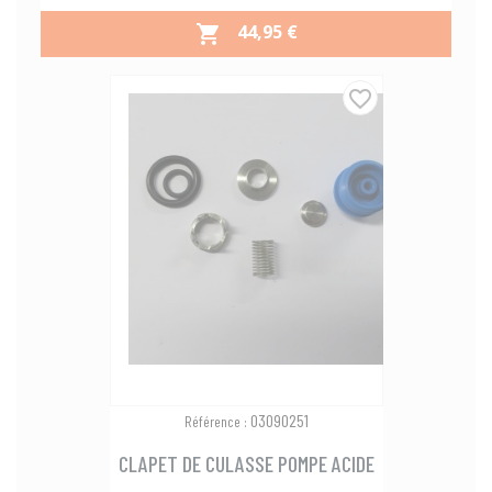
PRIX
44,95 €

favorite_border
03090251
Référence :
CLAPET DE CULASSE POMPE ACIDE