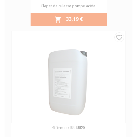
Clapet de culasse pompe acide
PRIX
33,19 €

favorite_border
10010028
Référence :