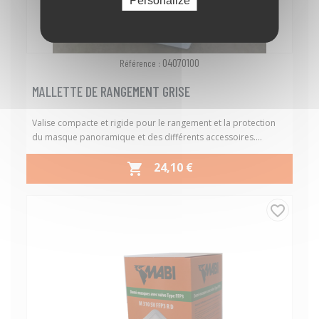
Personalize
04070100
Référence :
MALLETTE DE RANGEMENT GRISE
Valise compacte et rigide pour le rangement et la protection
du masque panoramique et des différents accessoires....
PRIX
24,10 €

favorite_border