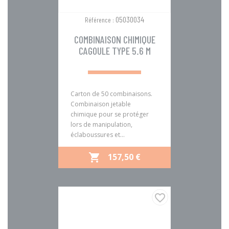
05030034
Référence :
COMBINAISON CHIMIQUE
CAGOULE TYPE 5.6 M
Carton de 50 combinaisons.
Combinaison jetable
chimique pour se protéger
lors de manipulation,
éclaboussures et...
PRIX
157,50 €

favorite_border