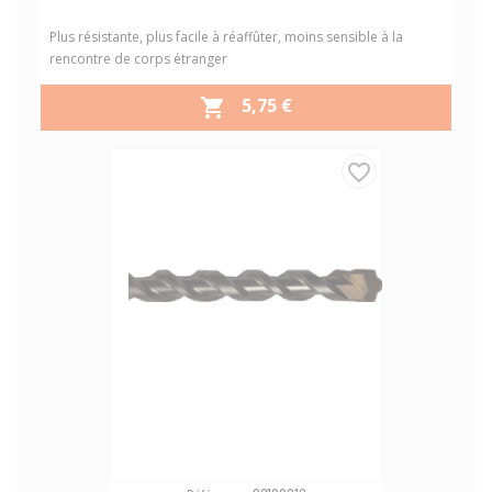
Plus résistante, plus facile à réaffûter, moins sensible à la
rencontre de corps étranger
PRIX
5,75 €

favorite_border