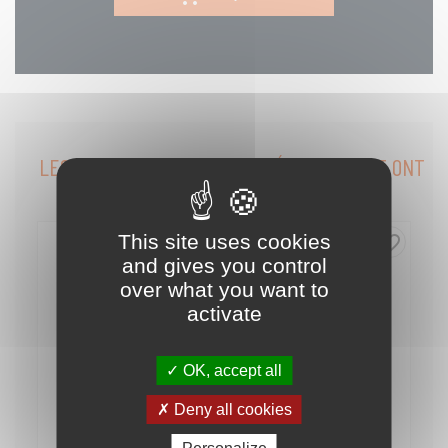
LES CLIENTS QUI ONT ACHETÉ CE PRODUIT ONT
ÉGALEMENT ACHETÉ...
This site uses cookies
favorite_border
and gives you control
over what you want to
activate
OK, accept all
Deny all cookies