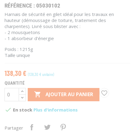
RÉFÉRENCE :
05030102
Harnais de sécurité en gilet idéal pour les travaux en
hauteur (démoussage de toiture, traitement des
charpentes). Livré sous blister avec :
- 2 mousquetons
- 1 absorbeur d'énergie
Poids : 1215g
Taille unique
138,30 €
(138,30 € unitaire)
QUANTITÉ
favorite_border

AJOUTER AU PANIER

En stock
Plus d'informations
Partager