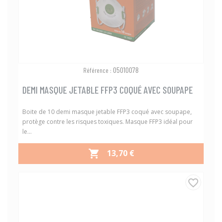
05010078
Référence :
DEMI MASQUE JETABLE FFP3 COQUÉ AVEC SOUPAPE
Boite de 10 demi masque jetable FFP3 coqué avec soupape,
protège contre les risques toxiques. Masque FFP3 idéal pour
le...
PRIX
13,70 €

favorite_border