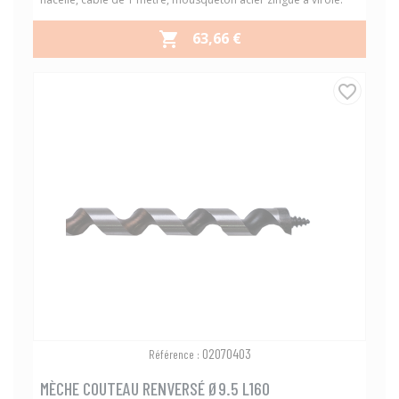
PRIX
63,66 €

favorite_border
02070403
Référence :
MÈCHE COUTEAU RENVERSÉ Ø9.5 L160