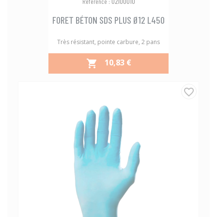
02100010
Référence :
FORET BÉTON SDS PLUS Ø12 L450
Très résistant, pointe carbure, 2 pans
PRIX
10,83 €

favorite_border