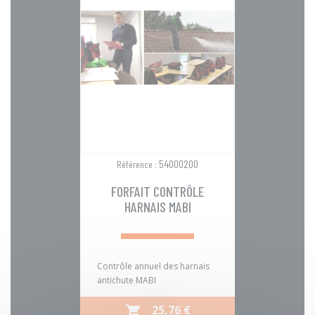
54000200
Référence :
FORFAIT CONTRÔLE
HARNAIS MABI
Contrôle annuel des harnais
antichute MABI
PRIX
25,76 €
