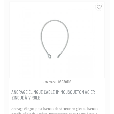
favorite_border
05030108
Référence :
ANCRAGE ÉLINGUE CABLE 1M MOUSQUETON ACIER
ZINGUÉ À VIROLE
Ancrage élingue pour harnais de sécurité en gilet ou harnais
nacelle, câble de 1 mètre, mousqueton acier zingué à virole.