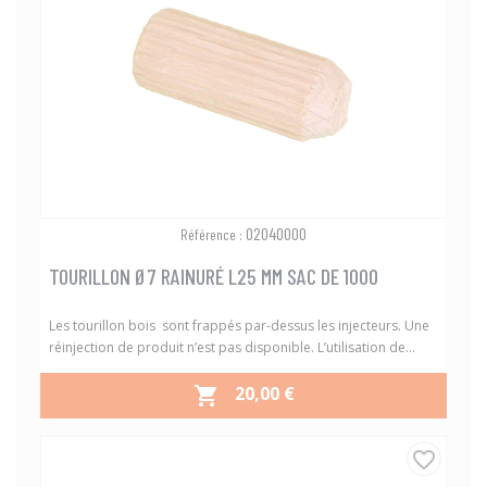
02040000
Référence :
TOURILLON Ø7 RAINURÉ L25 MM SAC DE 1000
Les tourillon bois sont frappés par-dessus les injecteurs. Une
réinjection de produit n’est pas disponible. L’utilisation de...
PRIX
20,00 €

favorite_border