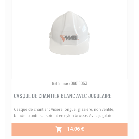
06010053
Référence :
CASQUE DE CHANTIER BLANC AVEC JUGULAIRE
Casque de chantier : Visière longue, glissière, non ventilé,
bandeau anti-transpirant en nylon brossé. Avec jugulaire.
PRIX
14,06 €
